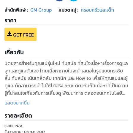
สำนักพิมพ์
:
GM Group
หมวดหมู่
:
ครอบครัวและเด็ก
ราคา
GET FREE
เกี่ยวกับ
นิตยสารสำหรับคุณแม่รุ่นใหม่ ทันสมัย ที่สนใจเนื้อหาเรื่องการดูแล
ลูกและดูแลตัวเอง โดยเนื้อหาภายในจะนำเสนอในรูปแบบกระชับ
สั้น ทันสมัย เน้นเคล็ดลับ เทคนิค และ How to เพื่อให้คุณแม่และผู้
ดูแลเด็กสามารถนำไปใช้ได้จริง ขณะเดียวกันก็มีเนื้อหาที่เป็นความ
รู้ที่น่าสนใจเกี่ยวกับการเลี้ยงดู พัฒนาการ ตลอดจนเทคโนโลยี
และความเป็นไปในต่างประเทศ ว่ามีวิธีการเลี้ยงดูที่เหมือนหรือแตก
แสดงมากขึ้น
ต่างกับบ้านเราอย่างไร
รายละเอียด
ISBN :
N/A
วันวางขาย
:
03 ก.ค. 2017