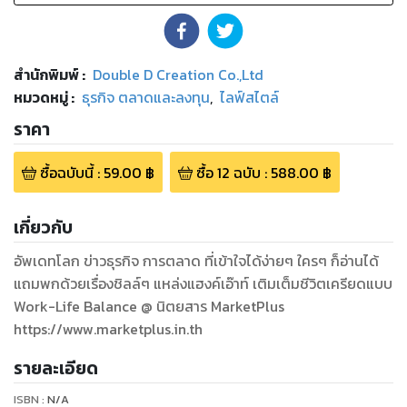
สำนักพิมพ์
:
Double D Creation Co.,Ltd
หมวดหมู่
:
ธุรกิจ ตลาดและลงทุน
,
ไลฟ์สไตล์
ราคา
ซื้อฉบับนี้
:
59.00
฿
ซื้อ
12
ฉบับ
:
588.00
฿
เกี่ยวกับ
อัพเดทโลก ข่าวธุรกิจ การตลาด ที่เข้าใจได้ง่ายๆ ใครๆ ก็อ่านได้
แถมพกด้วยเรื่องชิลล์ๆ แหล่งแฮงค์เอ๊าท์ เติมเต็มชีวิตเครียดแบบ
Work-Life Balance @ นิตยสาร MarketPlus
https://www.marketplus.in.th
รายละเอียด
ISBN :
N/A