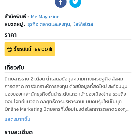
สำนักพิมพ์
:
Me Magazine
หมวดหมู่
:
ธุรกิจ ตลาดและลงทุน
,
ไลฟ์สไตล์
ราคา
ซื้อฉบับนี้
:
89.00
฿
เกี่ยวกับ
นิตยสารราย 2 เดือน นำเสนอข้อมูลความทางเศรษฐกิจ สังคม
การตลาด การวิเคราะห์การลงทุน ด้วยข้อมูลที่สดใหม่ สะท้อนมุม
มองของเหล่านักธุรกิจชั้นนำระดับแถวหน้าของเมืองไทย รวมถึง
ตอบโจทย์แนวคิด กลยุทธ์การบริหารงานแบบคนรุ่นใหม่ในยุค
Online Marketing นิตยสารที่เชื่อมโยงต่อโลกการตลาดของคุณ
เข้ากับ Social Network เปิดโลกธุรกิจให้กว้างขึ้น ด้วยเนื้อหา
แสดงมากขึ้น
สาระที่หลากหลาย ไลฟ์สไตล์ที่สร้างสรรค์ เพื่อนักธุรกิจเช่นคุณ
รายละเอียด