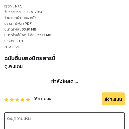
• นำเสนอข้อมูลทางการตลาดอุตสาหกรรมที่ครอบคลุมรอบด้าน
ISBN :
N/A
และผสมผสานกับการบริหารการจัดการในด้านอื่นๆ ตอบโจทย์การ
วันวางขาย
:
15 ม.ค. 2014
สื่อสารประชาสัมพันธ์ต่อยอดธุรกิจ ยกระดับภาพลักษณ์องค์กร
จำนวนหน้า
:
146
หน้า
ประเภทไฟล์
:
PDF
และตัวสินค้าให้เป็นที่รู้จักมากขึ้นและตอบโจทย์ตรงกับความ
ขนาดไฟล์
:
33.91
MB
ต้องการของผู้บริโภค
ขนาดไฟล์มัลติมีเดีย
:
22.13
MB
• สะท้อนมุมมองการบริหารและวิสัยทัศน์ระดับนักธุรกิจแถวหน้า
ประเทศ
:
TH
ของเมืองไทยในทุกอุตสาหกรรม สังคมข่าวและความเคลื่อนไหว
ภาษา
:
th
Movement ของคนกลุ่มอุตสาหกรรม / Product / Event / Pr
ฉบับอื่นของนิตยสารนี้
ในทุกแวดวงธุรกิจ
ดูเพิ่มเติม
• อ่านเล่มเดียว คุ้ม รู้ทุกเรื่อง รู้จริง รู้ลึก ในสิ่งที่นักบริหารควรรู้
ตอบสนองไลฟ์สไตล์ชีวิตคนเมือง
กำลังโหลด ...
ส่งคะแนน
ให้
5
คะแนน