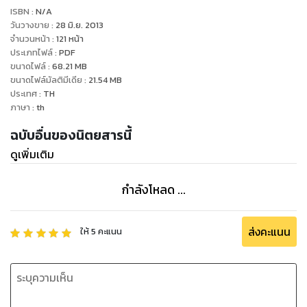
• นำเสนอข้อมูลทางการตลาดอุตสาหกรรมที่ครอบคลุมรอบด้าน
ISBN :
N/A
และผสมผสานกับการบริหารการจัดการในด้านอื่นๆ ตอบโจทย์การ
วันวางขาย
:
28 มิ.ย. 2013
สื่อสารประชาสัมพันธ์ต่อยอดธุรกิจ ยกระดับภาพลักษณ์องค์กร
จำนวนหน้า
:
121
หน้า
ประเภทไฟล์
:
PDF
และตัวสินค้าให้เป็นที่รู้จักมากขึ้นและตอบโจทย์ตรงกับความ
ขนาดไฟล์
:
68.21
MB
ต้องการของผู้บริโภค
ขนาดไฟล์มัลติมีเดีย
:
21.54
MB
• สะท้อนมุมมองการบริหารและวิสัยทัศน์ระดับนักธุรกิจแถวหน้า
ประเทศ
:
TH
ของเมืองไทยในทุกอุตสาหกรรม สังคมข่าวและความเคลื่อนไหว
ภาษา
:
th
Movement ของคนกลุ่มอุตสาหกรรม / Product / Event / Pr
ฉบับอื่นของนิตยสารนี้
ในทุกแวดวงธุรกิจ
ดูเพิ่มเติม
• อ่านเล่มเดียว คุ้ม รู้ทุกเรื่อง รู้จริง รู้ลึก ในสิ่งที่นักบริหารควรรู้
ตอบสนองไลฟ์สไตล์ชีวิตคนเมือง
กำลังโหลด ...
ส่งคะแนน
ให้
5
คะแนน