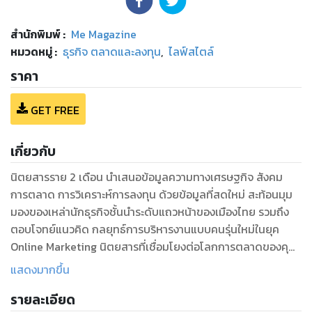
สำนักพิมพ์
:
Me Magazine
หมวดหมู่
:
ธุรกิจ ตลาดและลงทุน
,
ไลฟ์สไตล์
ราคา
GET FREE
เกี่ยวกับ
นิตยสารราย 2 เดือน นำเสนอข้อมูลความทางเศรษฐกิจ สังคม
การตลาด การวิเคราะห์การลงทุน ด้วยข้อมูลที่สดใหม่ สะท้อนมุม
มองของเหล่านักธุรกิจชั้นนำระดับแถวหน้าของเมืองไทย รวมถึง
ตอบโจทย์แนวคิด กลยุทธ์การบริหารงานแบบคนรุ่นใหม่ในยุค
Online Marketing นิตยสารที่เชื่อมโยงต่อโลกการตลาดของคุณ
เข้ากับ Social Network เปิดโลกธุรกิจให้กว้างขึ้น ด้วยเนื้อหา
แสดงมากขึ้น
สาระที่หลากหลาย ไลฟ์สไตล์ที่สร้างสรรค์ เพื่อนักธุรกิจเช่นคุณ
รายละเอียด