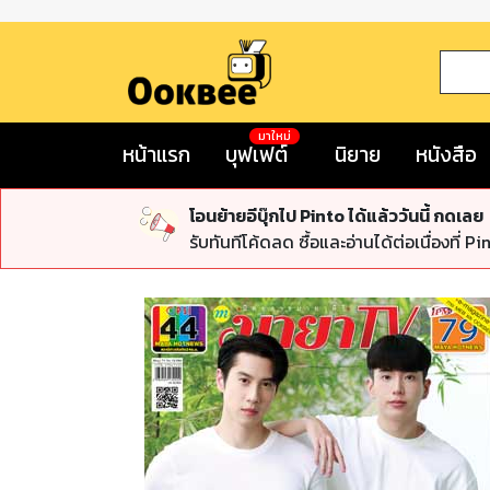
มาใหม่
หน้าแรก
บุฟเฟต์
นิยาย
หนังสือ
โอนย้ายอีบุ๊กไป Pinto ได้แล้ววันนี้ กดเลย
รับทันทีโค้ดลด ซื้อและอ่านได้ต่อเนื่องที่ Pi