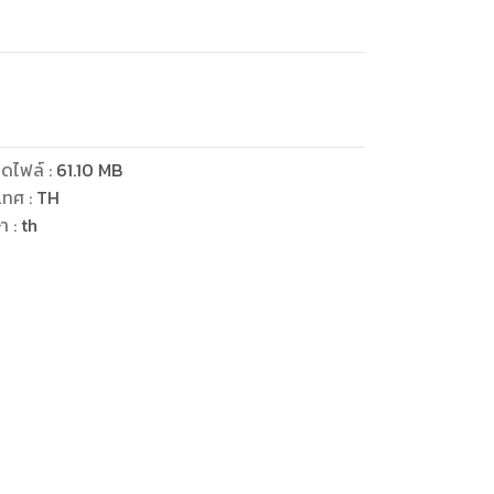
ดไฟล์
:
61.10
MB
เทศ
:
TH
ษา
:
th