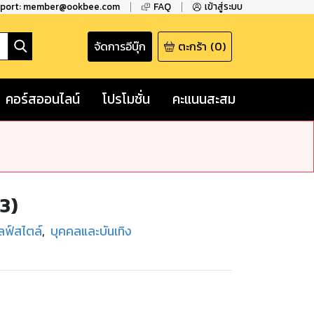
pport: member@ookbee.com
FAQ
เข้าสู่ระบบ
จัดการอีบุ๊ก
ตะกร้า
(
0
)
คอร์สออนไลน์
โปรโมชั่น
คะแนนสะสม
3)
ลฟ์สไตล์
,
บุคคลและบันเทิง