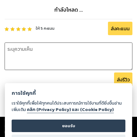
กำลังโหลด ...
ส่งคะแนน
ให้
5
คะแนน
ส่งรีวิว
การใช้คุกกี้
เราใช้คุกกี้เพื่อให้ทุกคนได้ประสบการณ์การใช้งานที่ดียิ่งขึ้นอ่าน
เพิ่มเติม
คลิก (Privacy Policy) และ (Cookie Policy)
Copyright ©
2026
Storylog Co., Ltd. - สตอรี่ล็อกขอสงวนสิทธิ์ไม่รับผิดชอบ
ต่อผลงานหรือเนื้อหาใดที่อัปโหลดผ่านเว็บไซต์และปรากฏว่าละเมิดสิทธิใน
ยอมรับ
ทรัพย์สินทางปัญญาของบุคคลอื่นหรือขัดต่อกฎหมายและศีลธรรม ดังนั้น ผู้อ่าน