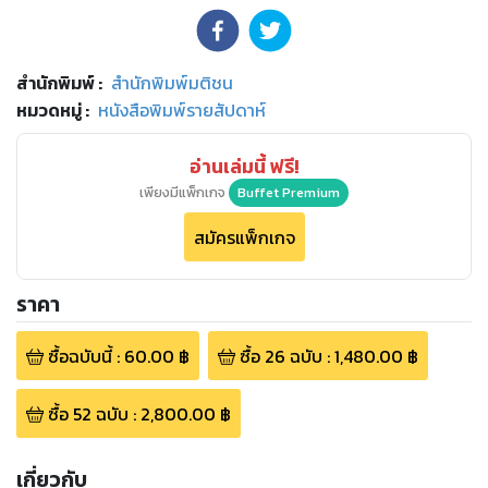
สำนักพิมพ์
:
สำนักพิมพ์มติชน
หมวดหมู่
:
หนังสือพิมพ์รายสัปดาห์
อ่านเล่มนี้ ฟรี!
เพียงมีแพ็กเกจ
Buffet Premium
สมัครแพ็กเกจ
ราคา
ซื้อฉบับนี้
:
60.00
฿
ซื้อ
26
ฉบับ
:
1,480.00
฿
ซื้อ
52
ฉบับ
:
2,800.00
฿
เกี่ยวกับ