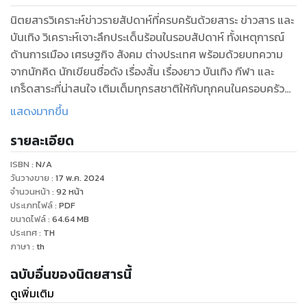
นิตยสารวิเคราะห์ข่าวรายสัปดาห์ที่ครบครันด้วยสาระ ข่าวสาร และ
บันเทิง วิเคราะห์เจาะลึกประเด็นร้อนในรอบสัปดาห์ ทั้งเหตุการณ์
ด้านการเมือง เศรษฐกิจ สังคม ต่างประเทศ พร้อมด้วยบทความ
จากนักคิด นักเขียนชื่อดัง เรื่องสั้น เรื่องยาว บันเทิง กีฬา และ
เกร็ดสาระที่น่าสนใจ เติมเต็มทุกรสชาติให้กับทุกคนในครอบครัว
จนเป็นนิตยสารที่ได้รับความนิยมสูงสุดจากผู้อ่านมานานกว่า 30 ปี
แสดงมากขึ้น
และเป็นนิตยสารที่มียอดจำหน่ายสูงสุดในประเทศไทย
รายละเอียด
จับฉ่าย หลากหลาย คลาสสิค 'มติชนสุดสัปดาห์'
ISBN :
N/A
วันวางขาย
:
17 พ.ค. 2024
จำนวนหน้า
:
92
หน้า
ประเภทไฟล์
:
PDF
ขนาดไฟล์
:
64.64
MB
ประเทศ
:
TH
ภาษา
:
th
ฉบับอื่นของนิตยสารนี้
ดูเพิ่มเติม