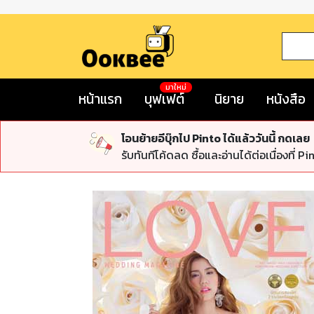
มาใหม่
หน้าแรก
บุฟเฟต์
นิยาย
หนังสือ
โอนย้ายอีบุ๊กไป Pinto ได้แล้ววันนี้ กดเลย
รับทันทีโค้ดลด ซื้อและอ่านได้ต่อเนื่องที่ Pi