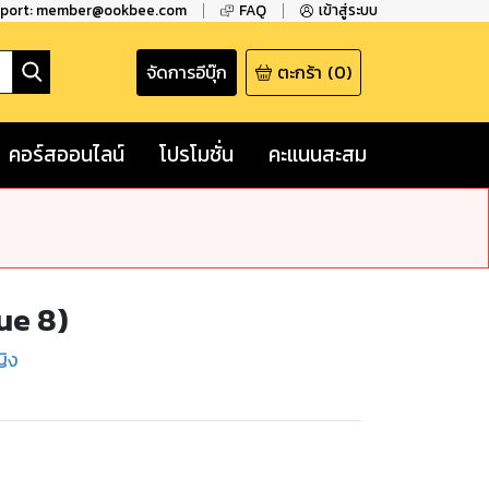
pport: member@ookbee.com
FAQ
เข้าสู่ระบบ
จัดการอีบุ๊ก
ตะกร้า
(
0
)
คอร์สออนไลน์
โปรโมชั่น
คะแนนสะสม
ue 8)
ญิง