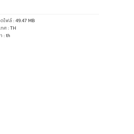
ดไฟล์
:
49.47
MB
เทศ
:
TH
ษา
:
th