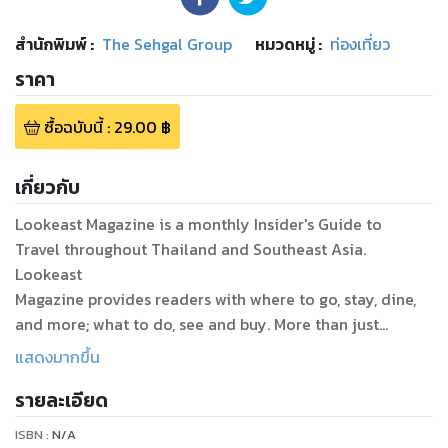
สำนักพิมพ์
:
The Sehgal Group
หมวดหมู่
:
ท่องเที่ยว
ราคา
ซื้อฉบับนี้
:
29.00
฿
เกี่ยวกับ
Lookeast Magazine is a monthly Insider's Guide to
Travel throughout Thailand and Southeast Asia.
Lookeast
Magazine provides readers with where to go, stay, dine,
and more; what to do, see and buy. More than just
a directory or listing, Lookeast Magazine is a personal
แสดงมากขึ้น
guidebook for the traveler, much like having a friend
รายละเอียด
personally show you around town.
Published monthly since 1971, LOOKEAST is Thailand’s
ISBN :
N/A