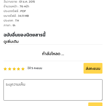
longest running lifestyle magazine in English. It is a
วันวางขาย
:
01 ธ.ค. 2015
comprehensive publication providing accurate,
จำนวนหน้า
:
76
หน้า
ประเภทไฟล์
:
PDF
interesting,
ขนาดไฟล์
:
34.11
MB
and insightful articles on travel, lifestyle, hotels, dining,
ประเทศ
:
TH
nightlife, shopping, events, personalities, art, culture, spas,
ภาษา
:
th
fashion, luxury, wellness, wine, sports, and more.
ฉบับอื่นของนิตยสารนี้
ดูเพิ่มเติม
กำลังโหลด ...
ส่งคะแนน
ให้
5
คะแนน