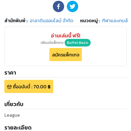
สำนักพิมพ์
:
อาลาดินออนไลน์ จำกัด
หมวดหมู่
:
กีฬาและเกมส์
อ่านเล่มนี้ ฟรี!
เพียงมีแพ็กเกจ
Buffet Basic
สมัครแพ็กเกจ
ราคา
ซื้อฉบับนี้
:
70.00
฿
เกี่ยวกับ
League
รายละเอียด