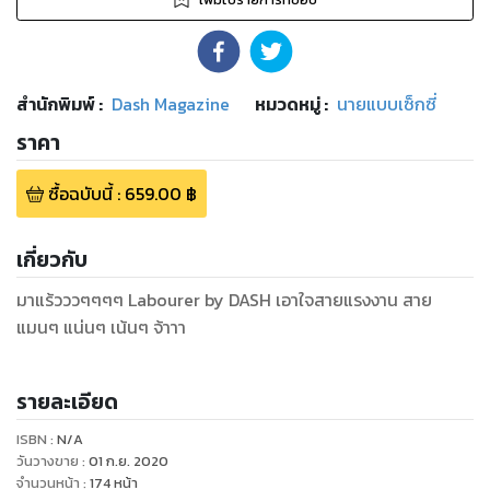
สำนักพิมพ์
:
Dash Magazine
หมวดหมู่
:
นายแบบเซ็กซี่
ราคา
ซื้อฉบับนี้
:
659.00
฿
เกี่ยวกับ
มาแร้วววๆๆๆๆ Labourer by DASH เอาใจสายแรงงาน สาย
แมนๆ แน่นๆ เน้นๆ จ้าาา
รายละเอียด
ISBN :
N/A
วันวางขาย
:
01 ก.ย. 2020
จำนวนหน้า
:
174
หน้า