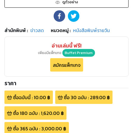
ดูตัวอย่าง
สำนักพิมพ์
:
ข่าวสด
หมวดหมู่
:
หนังสือพิมพ์รายวัน
อ่านเล่มนี้ ฟรี!
เพียงมีแพ็กเกจ
Buffet Premium
สมัครแพ็กเกจ
ราคา
ซื้อฉบับนี้
:
10.00
฿
ซื้อ
30
ฉบับ
:
289.00
฿
ซื้อ
180
ฉบับ
:
1,620.00
฿
ซื้อ
365
ฉบับ
:
3,000.00
฿