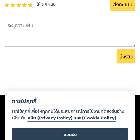
ส่งคะแนน
ให้
5
คะแนน
ส่งรีวิว
Copyright ©
2026
Storylog Co., Ltd. - สตอรี่ล็อกขอสงวนสิทธิ์ไม่รับผิดชอบ
การใช้คุกกี้
ต่อผลงานหรือเนื้อหาใดที่อัปโหลดผ่านเว็บไซต์และปรากฏว่าละเมิดสิทธิใน
ทรัพย์สินทางปัญญาของบุคคลอื่นหรือขัดต่อกฎหมายและศีลธรรม ดังนั้น ผู้อ่าน
เราใช้คุกกี้เพื่อให้ทุกคนได้ประสบการณ์การใช้งานที่ดียิ่งขึ้นอ่าน
ทุกท่านโปรดใช้วิจารณญาณในการกลั่นกรองด้วยตนเอง และหากท่านพบว่าส่วน
เพิ่มเติม
คลิก (Privacy Policy) และ (Cookie Policy)
หนึ่งส่วนใดขัดต่อกฎหมายและศีลธรรม กรุณาแจ้งมายังบริษัท เพื่อทีมงานจะได้
ดำเนินการในทันที ทั้งนี้ ทางสตอรี่ล็อกขอสงวนลิขสิทธิ์ตามพระราชบัญญัติ
ยอมรับ
ลิขสิทธิ์ พ.ศ. 2537 (ฉบับล่าสุด)