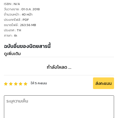
ISBN :
N/A
วันวางขาย
:
01 ต.ค. 2018
จำนวนหน้า
:
40
หน้า
ประเภทไฟล์
:
PDF
ขนาดไฟล์
:
263.56
MB
ประเทศ
:
TH
ภาษา
:
th
ฉบับอื่นของนิตยสารนี้
ดูเพิ่มเติม
กำลังโหลด ...
ส่งคะแนน
ให้
5
คะแนน