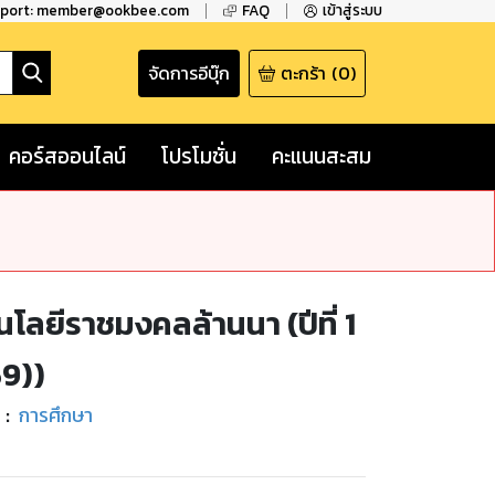
pport: member@ookbee.com
FAQ
เข้าสู่ระบบ
จัดการอีบุ๊ก
ตะกร้า
(
0
)
คอร์สออนไลน์
โปรโมชั่น
คะแนนสะสม
โลยีราชมงคลล้านนา (ปีที่ 1
59))
่
:
การศึกษา