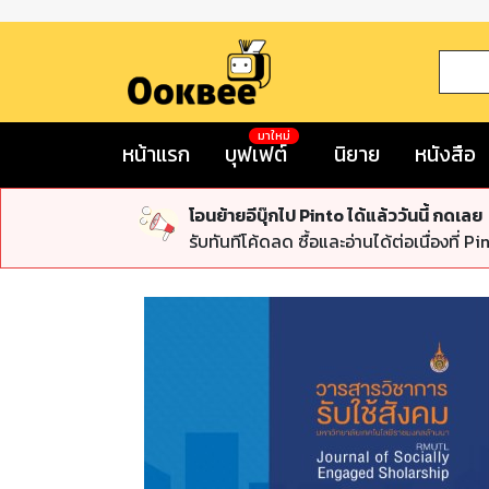
มาใหม่
หน้าแรก
บุฟเฟต์
นิยาย
หนังสือ
โอนย้ายอีบุ๊กไป Pinto ได้แล้ววันนี้ กดเลย
รับทันทีโค้ดลด ซื้อและอ่านได้ต่อเนื่องที่ Pi