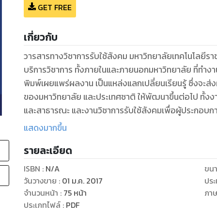
GET FREE
เกี่ยวกับ
วารสารทางวิชาการรับใช้สังคม มหาวิทยาลัยเทคโนโลยีราชม
บริการวิชาการ ทั้งภายในและภายนอกมหาวิทยาลัย ที่ทำงาน
พิมพ์เผยแพร่ผลงาน เป็นแหล่งแลกเปลี่ยนเรียนรู้ ซึ่งจะส
ของมหาวิทยาลัย และประเทศชาติ ให้พัฒนาขึ้นต่อไป ทั้งง
และสาธารณะ และงานวิชาการรับใช้สังคมเพื่อผู้ประกอบ
เพื่อตีพิมพ์มีเนื้อหาครอบคลุม7 ประเด็นต่อไปนี้
แสดงมากขึ้น
1. สภาพการณ์ก่อนการเปลี่ยนแปลงที่เกิดขึ้น
รายละเอียด
2. การมีส่วนร่วมและการยอมรับของสังคมเป้าหมาย
3. การบวนการที่ทำให้เกิดการเปลี่ยนแปลงที่ดีขึ้น
ISBN :
N/A
ขนา
4. ความรู้ความเชี่ยวชาญที่ใช้ในการทำให้เกิดการเปลี่ยนแป
วันวางขาย
:
01 ม.ค. 2017
ประ
5. การคาดการณสิ่งที่จะตามมาหลังจากการเปลี่ยนแปลงนั
จำนวนหน้า
:
75
หน้า
ภา
6. การประเมินผลลัพธ์การเปลี่ยนแปลงที่เกิดขึ้น
ประเภทไฟล์
:
PDF