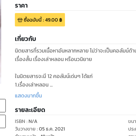
ราคา
ซื้อฉบับนี้
:
49.00
฿
เกี่ยวกับ
นิตยสารที่รวมเนื้อหาอันหลากหลาย ไม่ว่าจะเป็นคอลัมน์ด
เรื่องสั้น เรื่องเล่าหลอน หรือนวนิยาย
ในนิตยสารจะมี 12 คอลัมน์เด่นๆ ได้แก่
1.เรื่องเล่าหลอน
2.เรื่องสั้น
แสดงมากขึ้น
3.คอลัมน์นี้สปอยล์
รายละเอียด
4.ใส่ใจในใจ
5.ส่องสุขภาพ
ISBN :
N/A
ขนา
6.นวนิยายเรื่องยาว
วันวางขาย
:
05 ธ.ค. 2021
ประ
7.Fit&Firm Corner