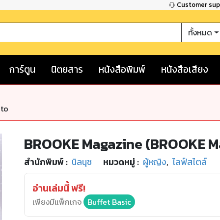
Customer su
ทั้งหมด
การ์ตูน
นิตยสาร
หนังสือพิมพ์
หนังสือเสียง
nto
BROOKE Magazine (BROOKE Mag
สำนักพิมพ์
:
นิลนุช
หมวดหมู่
:
ผู้หญิง
,
ไลฟ์สไตล์
อ่านเล่มนี้ ฟรี!
เพียงมีแพ็กเกจ
Buffet Basic