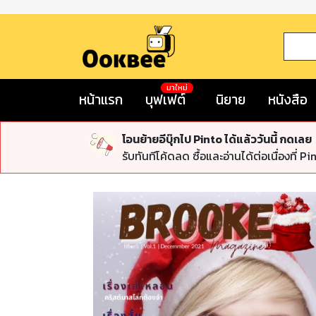
มาใหม่
หน้าแรก
บุฟเฟต์
นิยาย
หนังสือ
โอนย้ายอีบุ๊กไป Pinto ได้แล้ววันนี้ กดเลย
รับทันทีโค้ดลด ซื้อและอ่านได้ต่อเนื่องที่ Pi