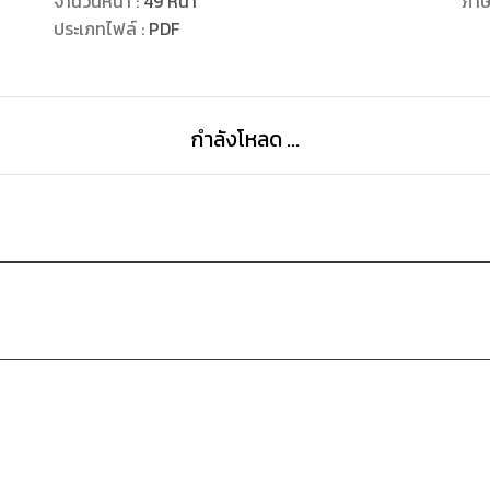
จำนวนหน้า
:
49
หน้า
ภา
8.สาระน่ารู้
ประเภทไฟล์
:
PDF
9.อาหารจานมังฯ - Vegeterian4U
10.คำความสุวลี
11.วิทยาศาสตร์น่ารู้ :
กำลังโหลด ...