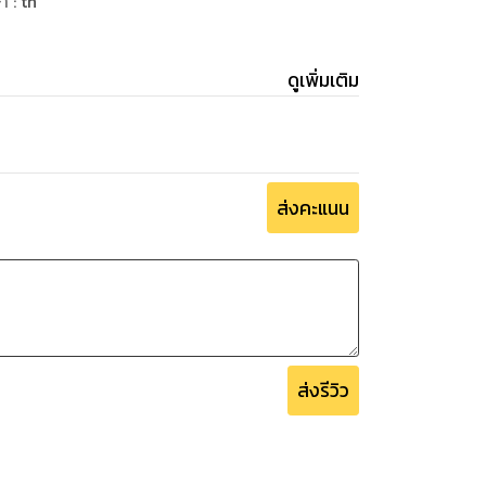
ษา
:
th
ดูเพิ่มเติม
ส่งคะแนน
ส่งรีวิว