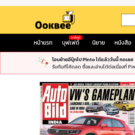
มาใหม่
หน้าแรก
บุฟเฟต์
นิยาย
หนังสือ
โอนย้ายอีบุ๊กไป Pinto ได้แล้ววันนี้ กดเลย
รับทันทีโค้ดลด ซื้อและอ่านได้ต่อเนื่องที่ Pi