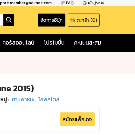
pport: member@ookbee.com
FAQ
เข้าสู่ระบบ
จัดการอีบุ๊ก
ตะกร้า
(
0
)
คอร์สออนไลน์
โปรโมชั่น
คะแนนสะสม
une 2015)
มู่
:
ยานพาหนะ
,
ไลฟ์สไตล์
สมัครแพ็กเกจ