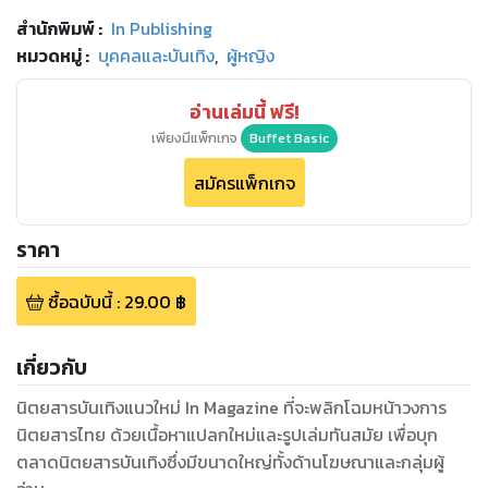
สำนักพิมพ์
:
In Publishing
หมวดหมู่
:
บุคคลและบันเทิง
,
ผู้หญิง
อ่านเล่มนี้ ฟรี!
เพียงมีแพ็กเกจ
Buffet Basic
สมัครแพ็กเกจ
ราคา
ซื้อฉบับนี้
:
29.00
฿
เกี่ยวกับ
นิตยสารบันเทิงแนวใหม่ In Magazine ที่จะพลิกโฉมหน้าวงการ
นิตยสารไทย ด้วยเนื้อหาแปลกใหม่และรูปเล่มทันสมัย เพื่อบุก
ตลาดนิตยสารบันเทิงซึ่งมีขนาดใหญ่ทั้งด้านโฆษณาและกลุ่มผู้