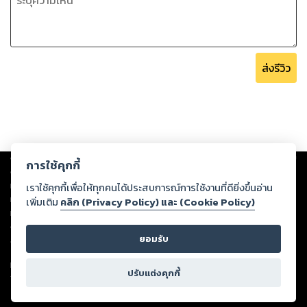
ส่งรีวิว
Copyright ©
2026
Storylog Co., Ltd. - สตอรี่ล็อกขอสงวนสิทธิ์ไม่รับผิดชอบ
การใช้คุกกี้
ต่อผลงานหรือเนื้อหาใดที่อัปโหลดผ่านเว็บไซต์และปรากฏว่าละเมิดสิทธิใน
ทรัพย์สินทางปัญญาของบุคคลอื่นหรือขัดต่อกฎหมายและศีลธรรม ดังนั้น ผู้อ่าน
เราใช้คุกกี้เพื่อให้ทุกคนได้ประสบการณ์การใช้งานที่ดียิ่งขึ้นอ่าน
ทุกท่านโปรดใช้วิจารณญาณในการกลั่นกรองด้วยตนเอง และหากท่านพบว่าส่วน
เพิ่มเติม
คลิก (Privacy Policy) และ (Cookie Policy)
หนึ่งส่วนใดขัดต่อกฎหมายและศีลธรรม กรุณาแจ้งมายังบริษัท เพื่อทีมงานจะได้
ดำเนินการในทันที ทั้งนี้ ทางสตอรี่ล็อกขอสงวนลิขสิทธิ์ตามพระราชบัญญัติ
ยอมรับ
ลิขสิทธิ์ พ.ศ. 2537 (ฉบับล่าสุด)
For support: member@ookbee.com
ปรับแต่งคุกกี้
Version
1.3.17