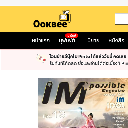
มาใหม่
หน้าแรก
บุฟเฟต์
นิยาย
หนังสือ
โอนย้ายอีบุ๊กไป Pinto ได้แล้ววันนี้ กดเลย
รับทันทีโค้ดลด ซื้อและอ่านได้ต่อเนื่องที่ Pi