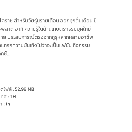
าช สำหรับวัยรุ่นรายเดือน ออกทุกสิ้นเดือน มี
่ควรพลาด อาทิ ความรู้ในด้านเกษตรกรรมยุคใหม่
ลังกาย ประสบการณ์ตรงจากกูรูหลากหลายอาชีพ
แทรกความบันเทิงไม่ว่าจะเป็นแฟชั่น กิจกรรม
กซ์
ป็นเด็กเก่ง มากด้วยความสามารถ มาเล่าประสบการณ์
DOL คนต่อไป
ดไฟล์
:
52.98
MB
เทศ
:
TH
ษา
:
th