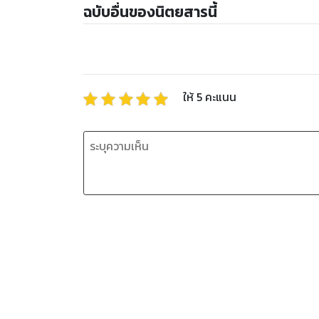
ฉบับอื่นของนิตยสารนี้
ให้
5
คะแนน