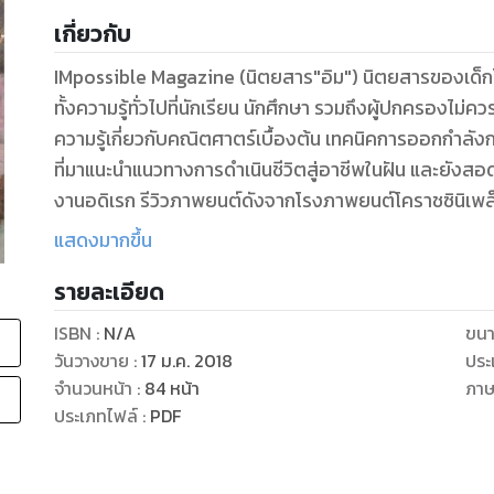
เกี่ยวกับ
IMpossible Magazine (นิตยสาร"อิม") นิตยสารของเด็กโคร
ทั้งความรู้ทั่วไปที่นักเรียน นักศึกษา รวมถึงผู้ปกครองไม
ความรู้เกี่ยวกับคณิตศาตร์เบื้องต้น เทคนิคการออกกำ
ที่มาแนะนำแนวทางการดำเนินชีวิตสู่อาชีพในฝัน และยังสอด
งานอดิเรก รีวิวภาพยนต์ดังจากโรงภาพยนต์โคราชซินิเพล็
อีกทั้งยังมีคอลัมน์หลักคือ lM IDOL หรือ "เด็กอิม" ที่เ
แสดงมากขึ้น
การใช้ชีวิต แนวคิด และการปฏิบัติตนเพื่อก้าวมาเป็น IM I
รายละเอียด
ISBN :
N/A
ขนา
วันวางขาย
:
17 ม.ค. 2018
ประ
จำนวนหน้า
:
84
หน้า
ภา
ประเภทไฟล์
:
PDF