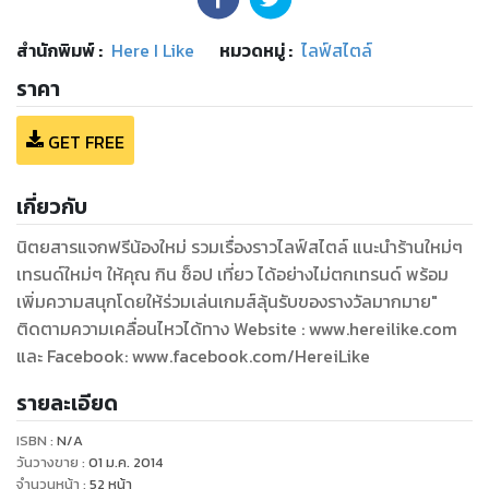
สำนักพิมพ์
:
Here I Like
หมวดหมู่
:
ไลฟ์สไตล์
ราคา
GET FREE
เกี่ยวกับ
นิตยสารแจกฟรีน้องใหม่ รวมเรื่องราวไลฟ์สไตล์ แนะนำร้านใหม่ๆ
เทรนด์ใหม่ๆ ให้คุณ กิน ช็อป เที่ยว ได้อย่างไม่ตกเทรนด์ พร้อม
เพิ่มความสนุกโดยให้ร่วมเล่นเกมส์ลุ้นรับของรางวัลมากมาย"
ติดตามความเคลื่อนไหวได้ทาง Website : www.hereilike.com
และ Facebook: www.facebook.com/HereiLike
รายละเอียด
ISBN :
N/A
วันวางขาย
:
01 ม.ค. 2014
จำนวนหน้า
:
52
หน้า