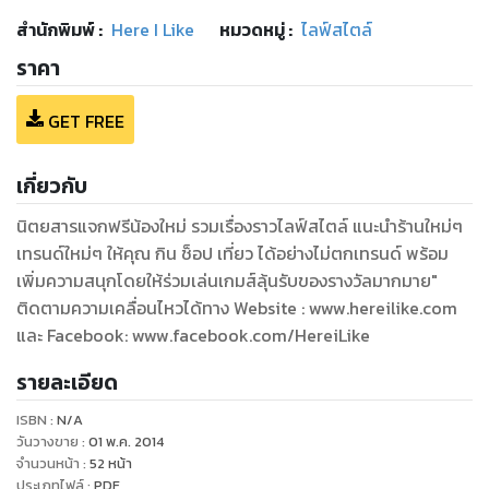
สำนักพิมพ์
:
Here I Like
หมวดหมู่
:
ไลฟ์สไตล์
ราคา
GET FREE
เกี่ยวกับ
นิตยสารแจกฟรีน้องใหม่ รวมเรื่องราวไลฟ์สไตล์ แนะนำร้านใหม่ๆ
เทรนด์ใหม่ๆ ให้คุณ กิน ช็อป เที่ยว ได้อย่างไม่ตกเทรนด์ พร้อม
เพิ่มความสนุกโดยให้ร่วมเล่นเกมส์ลุ้นรับของรางวัลมากมาย"
ติดตามความเคลื่อนไหวได้ทาง Website : www.hereilike.com
และ Facebook: www.facebook.com/HereiLike
รายละเอียด
ISBN :
N/A
วันวางขาย
:
01 พ.ค. 2014
จำนวนหน้า
:
52
หน้า
ประเภทไฟล์
:
PDF