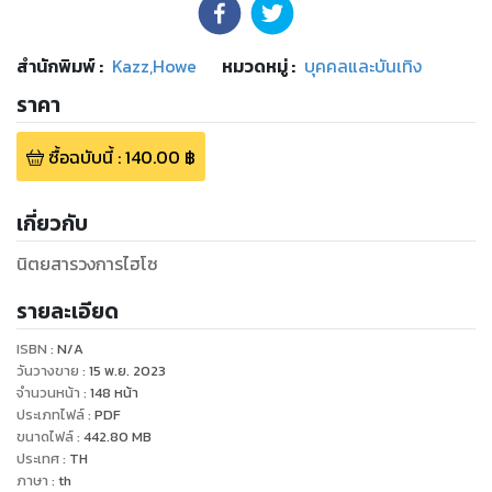
สำนักพิมพ์
:
Kazz,Howe
หมวดหมู่
:
บุคคลและบันเทิง
ราคา
ซื้อฉบับนี้
:
140.00
฿
เกี่ยวกับ
นิตยสารวงการไฮโซ
รายละเอียด
ISBN :
N/A
วันวางขาย
:
15 พ.ย. 2023
จำนวนหน้า
:
148
หน้า
ประเภทไฟล์
:
PDF
ขนาดไฟล์
:
442.80
MB
ประเทศ
:
TH
ภาษา
:
th