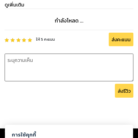
ดูเพิ่มเติม
กำลังโหลด ...
ส่งคะแนน
ให้
5
คะแนน
ส่งรีวิว
Copyright ©
2026
Storylog Co., Ltd. - สตอรี่ล็อกขอสงวนสิทธิ์ไม่รับผิดชอบ
การใช้คุกกี้
ต่อผลงานหรือเนื้อหาใดที่อัปโหลดผ่านเว็บไซต์และปรากฏว่าละเมิดสิทธิใน