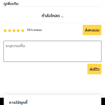
ดูเพิ่มเติม
กำลังโหลด ...
ส่งคะแนน
ให้
5
คะแนน
ส่งรีวิว
Copyright ©
2026
Storylog Co., Ltd. - สตอรี่ล็อกขอสงวนสิทธิ์ไม่รับผิดชอบ
การใช้คุกกี้
ต่อผลงานหรือเนื้อหาใดที่อัปโหลดผ่านเว็บไซต์และปรากฏว่าละเมิดสิทธิใน