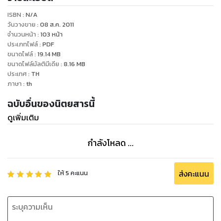
ความสวย ความงาม เรื่องของอารมณ์ จิตใจ เพราะเราเชื่อว่า
ISBN :
N/A
สุขภาพที่ดีต้องเริ่มจากภายใน และเมื่อสุขภาพดีทั้งกายและใจแล้ว
วันวางขาย
:
08 ส.ค. 2011
ก็จะนำมาซึ่งความสุขที่แท้จริง
จำนวนหน้า
:
103
หน้า
ประเภทไฟล์
:
PDF
ขนาดไฟล์
:
19.14
MB
ขนาดไฟล์มัลติมีเดีย
:
8.16
MB
ประเทศ
:
TH
ภาษา
:
th
ฉบับอื่นของนิตยสารนี้
ดูเพิ่มเติม
กำลังโหลด ...
ส่งคะแนน
ให้
5
คะแนน