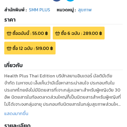
สำนักพิมพ์
:
SMM PLUS
หมวดหมู่
:
สุขภาพ
ราคา
ซื้อฉบับนี้
:
55.00
฿
ซื้อ
6
ฉบับ
:
289.00
฿
ซื้อ
12
ฉบับ
:
519.00
฿
เกี่ยวกับ
Health Plus Thai Edition บริษัทสยามอินเตอร์ มัลติมีเดีย
จำกัด (มหาชน) เล็งเห็นว่ามีเนื้อหาสาระน่าสนใจ ประกอบกับใน
ประเทศไทยยังไม่มีนิตยสารที่เจาะกลุ่มเฉพาะสำหรับผู้หญิงวัย 30
อัพ นิตยสารในท้องตลาดส่วนใหญ่ก็เป็นนิตยสารสำหรับผู้หญิงที่
ไม่ได้เจาะจงกลุ่มอายุ ประกอบกับนิตยสารในกลุ่มสุขภาพส่วนใหญ่
จะยังเน้นในเรื่องของสุขภาพที่ค่อนข้างเป็นวิชาการ แต่เรื่องที่
แสดงมากขึ้น
Health Plus ต้องการนำเสนอนอกเหนือจากสุขภาพแล้ว ยังนำ
รายละเอียด
เสนอเรื่องราวของการดูแลตัวเองให้ดูดีอยู่เสมอไม่ว่าจะเป็นเรื่อง