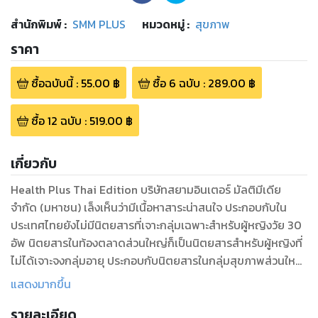
สำนักพิมพ์
:
SMM PLUS
หมวดหมู่
:
สุขภาพ
ราคา
ซื้อฉบับนี้
:
55.00
฿
ซื้อ
6
ฉบับ
:
289.00
฿
ซื้อ
12
ฉบับ
:
519.00
฿
เกี่ยวกับ
Health Plus Thai Edition บริษัทสยามอินเตอร์ มัลติมีเดีย
จำกัด (มหาชน) เล็งเห็นว่ามีเนื้อหาสาระน่าสนใจ ประกอบกับใน
ประเทศไทยยังไม่มีนิตยสารที่เจาะกลุ่มเฉพาะสำหรับผู้หญิงวัย 30
อัพ นิตยสารในท้องตลาดส่วนใหญ่ก็เป็นนิตยสารสำหรับผู้หญิงที่
ไม่ได้เจาะจงกลุ่มอายุ ประกอบกับนิตยสารในกลุ่มสุขภาพส่วนใหญ่
จะยังเน้นในเรื่องของสุขภาพที่ค่อนข้างเป็นวิชาการ แต่เรื่องที่
แสดงมากขึ้น
Health Plus ต้องการนำเสนอนอกเหนือจากสุขภาพแล้ว ยังนำ
รายละเอียด
เสนอเรื่องราวของการดูแลตัวเองให้ดูดีอยู่เสมอไม่ว่าจะเป็นเรื่อง