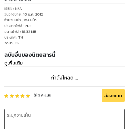
ความสวย ความงาม เรื่องของอารมณ์ จิตใจ เพราะเราเชื่อว่า
ISBN :
N/A
สุขภาพที่ดีต้องเริ่มจากภายใน และเมื่อสุขภาพดีทั้งกายและใจแล้ว
วันวางขาย
:
10 ม.ค. 2012
ก็จะนำมาซึ่งความสุขที่แท้จริง
จำนวนหน้า
:
104
หน้า
ประเภทไฟล์
:
PDF
ขนาดไฟล์
:
18.32
MB
ประเทศ
:
TH
ภาษา
:
th
ฉบับอื่นของนิตยสารนี้
ดูเพิ่มเติม
กำลังโหลด ...
ส่งคะแนน
ให้
5
คะแนน