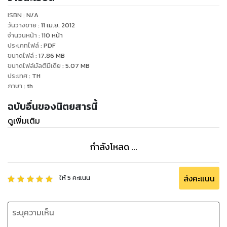
ความสวย ความงาม เรื่องของอารมณ์ จิตใจ เพราะเราเชื่อว่า
ISBN :
N/A
สุขภาพที่ดีต้องเริ่มจากภายใน และเมื่อสุขภาพดีทั้งกายและใจแล้ว
วันวางขาย
:
11 เม.ย. 2012
ก็จะนำมาซึ่งความสุขที่แท้จริง
จำนวนหน้า
:
110
หน้า
ประเภทไฟล์
:
PDF
ขนาดไฟล์
:
17.86
MB
ขนาดไฟล์มัลติมีเดีย
:
5.07
MB
ประเทศ
:
TH
ภาษา
:
th
ฉบับอื่นของนิตยสารนี้
ดูเพิ่มเติม
กำลังโหลด ...
ส่งคะแนน
ให้
5
คะแนน