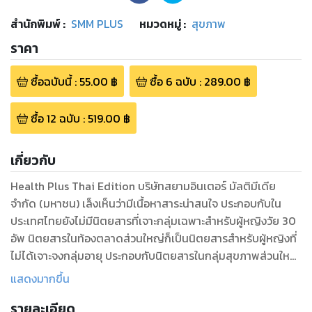
สำนักพิมพ์
:
SMM PLUS
หมวดหมู่
:
สุขภาพ
ราคา
ซื้อฉบับนี้
:
55.00
฿
ซื้อ
6
ฉบับ
:
289.00
฿
ซื้อ
12
ฉบับ
:
519.00
฿
เกี่ยวกับ
Health Plus Thai Edition บริษัทสยามอินเตอร์ มัลติมีเดีย
จำกัด (มหาชน) เล็งเห็นว่ามีเนื้อหาสาระน่าสนใจ ประกอบกับใน
ประเทศไทยยังไม่มีนิตยสารที่เจาะกลุ่มเฉพาะสำหรับผู้หญิงวัย 30
อัพ นิตยสารในท้องตลาดส่วนใหญ่ก็เป็นนิตยสารสำหรับผู้หญิงที่
ไม่ได้เจาะจงกลุ่มอายุ ประกอบกับนิตยสารในกลุ่มสุขภาพส่วนใหญ่
จะยังเน้นในเรื่องของสุขภาพที่ค่อนข้างเป็นวิชาการ แต่เรื่องที่
แสดงมากขึ้น
Health Plus ต้องการนำเสนอนอกเหนือจากสุขภาพแล้ว ยังนำ
รายละเอียด
เสนอเรื่องราวของการดูแลตัวเองให้ดูดีอยู่เสมอไม่ว่าจะเป็นเรื่อง