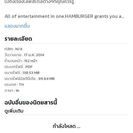
ไปถึงเรื่องไลฟ์สไตล์ต่างๆที่คุณควรรู้
All of entertainment in one.HAMBURGER grants you a
special access behind the scene to beauty, fashion and
แสดงมากขึ้น
lifestyle.All you need to know and enjoy right here!
รายละเอียด
ISBN :
N/A
วันวางขาย
:
17 ม.ค. 2014
จำนวนหน้า
:
152
หน้า
ประเภทไฟล์
:
PDF
ขนาดไฟล์
:
138.53
MB
ขนาดไฟล์มัลติมีเดีย
:
99.64
MB
ประเทศ
:
TH
ภาษา
:
th
ฉบับอื่นของนิตยสารนี้
ดูเพิ่มเติม
กำลังโหลด ...