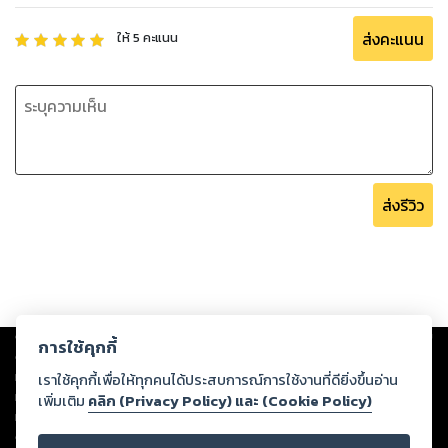
ส่งคะแนน
ให้
5
คะแนน
ส่งรีวิว
Copyright ©
2026
Storylog Co., Ltd. - สตอรี่ล็อกขอสงวนสิทธิ์ไม่รับผิดชอบ
การใช้คุกกี้
ต่อผลงานหรือเนื้อหาใดที่อัปโหลดผ่านเว็บไซต์และปรากฏว่าละเมิดสิทธิใน
ทรัพย์สินทางปัญญาของบุคคลอื่นหรือขัดต่อกฎหมายและศีลธรรม ดังนั้น ผู้อ่าน
เราใช้คุกกี้เพื่อให้ทุกคนได้ประสบการณ์การใช้งานที่ดียิ่งขึ้นอ่าน
ทุกท่านโปรดใช้วิจารณญาณในการกลั่นกรองด้วยตนเอง และหากท่านพบว่าส่วน
เพิ่มเติม
คลิก (Privacy Policy) และ (Cookie Policy)
หนึ่งส่วนใดขัดต่อกฎหมายและศีลธรรม กรุณาแจ้งมายังบริษัท เพื่อทีมงานจะได้
ดำเนินการในทันที ทั้งนี้ ทางสตอรี่ล็อกขอสงวนลิขสิทธิ์ตามพระราชบัญญัติ