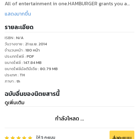
All of entertainment in one.HAMBURGER grants you a
special access behind the scene to beauty, fashion and
แสดงมากขึ้น
lifestyle.All you need to know and enjoy right here!
รายละเอียด
ISBN :
N/A
วันวางขาย
:
21 เม.ย. 2014
จำนวนหน้า
:
180
หน้า
ประเภทไฟล์
:
PDF
ขนาดไฟล์
:
147.84
MB
ขนาดไฟล์มัลติมีเดีย
:
80.79
MB
ประเทศ
:
TH
ภาษา
:
th
ฉบับอื่นของนิตยสารนี้
ดูเพิ่มเติม
กำลังโหลด ...
ส่งคะแนน
ให้
5
คะแนน