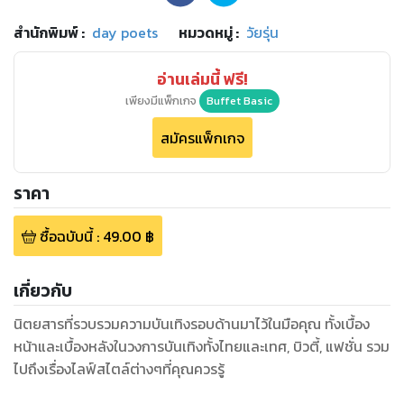
สำนักพิมพ์
:
day poets
หมวดหมู่
:
วัยรุ่น
อ่านเล่มนี้ ฟรี!
เพียงมีแพ็กเกจ
Buffet Basic
สมัครแพ็กเกจ
ราคา
ซื้อฉบับนี้
:
49.00
฿
เกี่ยวกับ
นิตยสารที่รวบรวมความบันเทิงรอบด้านมาไว้ในมือคุณ ทั้งเบื้อง
หน้าและเบื้องหลังในวงการบันเทิงทั้งไทยและเทศ, บิวตี้, แฟชั่น รวม
ไปถึงเรื่องไลฟ์สไตล์ต่างๆที่คุณควรรู้