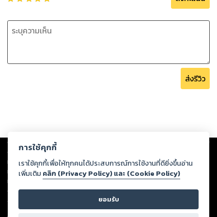
ส่งรีวิว
Copyright ©
2026
Storylog Co., Ltd. - สตอรี่ล็อกขอสงวนสิทธิ์ไม่รับผิดชอบ
การใช้คุกกี้
ต่อผลงานหรือเนื้อหาใดที่อัปโหลดผ่านเว็บไซต์และปรากฏว่าละเมิดสิทธิใน
ทรัพย์สินทางปัญญาของบุคคลอื่นหรือขัดต่อกฎหมายและศีลธรรม ดังนั้น ผู้อ่าน
เราใช้คุกกี้เพื่อให้ทุกคนได้ประสบการณ์การใช้งานที่ดียิ่งขึ้นอ่าน
ทุกท่านโปรดใช้วิจารณญาณในการกลั่นกรองด้วยตนเอง และหากท่านพบว่าส่วน
เพิ่มเติม
คลิก (Privacy Policy) และ (Cookie Policy)
หนึ่งส่วนใดขัดต่อกฎหมายและศีลธรรม กรุณาแจ้งมายังบริษัท เพื่อทีมงานจะได้
ดำเนินการในทันที ทั้งนี้ ทางสตอรี่ล็อกขอสงวนลิขสิทธิ์ตามพระราชบัญญัติ
ยอมรับ
ลิขสิทธิ์ พ.ศ. 2537 (ฉบับล่าสุด)