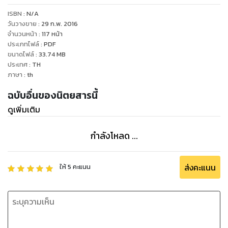
ISBN :
N/A
วันวางขาย
:
29 ก.พ. 2016
จำนวนหน้า
:
117
หน้า
ประเภทไฟล์
:
PDF
ขนาดไฟล์
:
33.74
MB
ประเทศ
:
TH
ภาษา
:
th
ฉบับอื่นของนิตยสารนี้
ดูเพิ่มเติม
กำลังโหลด ...
ส่งคะแนน
ให้
5
คะแนน