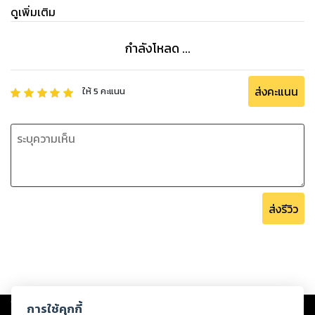
ดูเพิ่มเติม
กำลังโหลด ...
ส่งคะแนน
ให้
5
คะแนน
ส่งรีวิว
Copyright ©
2026
Storylog Co., Ltd. - สตอรี่ล็อกขอสงวนสิทธิ์ไม่รับผิดชอบ
การใช้คุกกี้