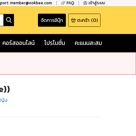
pport: member@ookbee.com
FAQ
เข้าสู่ระบบ
จัดการอีบุ๊ก
ตะกร้า
(
0
)
คอร์สออนไลน์
โปรโมชั่น
คะแนนสะสม
e))
หญิง