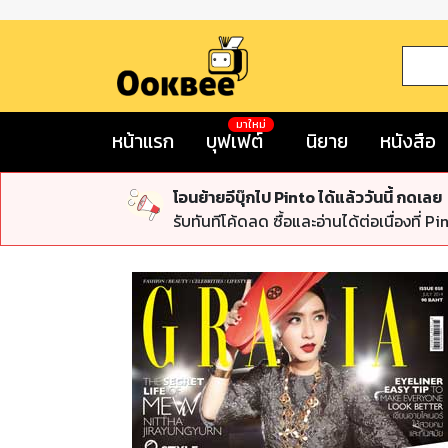
มาใหม่
หน้าแรก
บุฟเฟต์
นิยาย
หนังสือ
โอนย้ายอีบุ๊กไป Pinto ได้แล้ววันนี้ กดเลย
รับทันทีโค้ดลด ซื้อและอ่านได้ต่อเนื่องที่ Pi