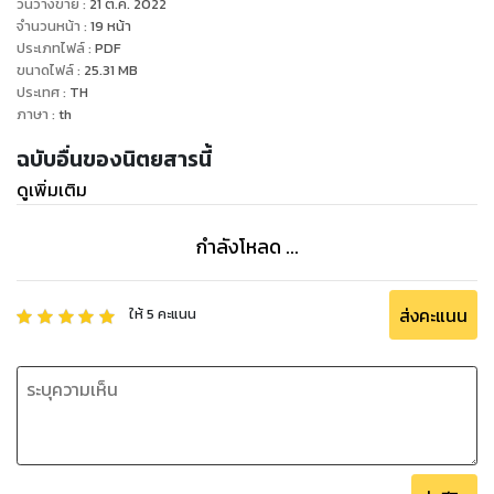
วันวางขาย
:
21 ต.ค. 2022
จำนวนหน้า
:
19
หน้า
ประเภทไฟล์
:
PDF
ขนาดไฟล์
:
25.31
MB
ประเทศ
:
TH
ภาษา
:
th
ฉบับอื่นของนิตยสารนี้
ดูเพิ่มเติม
กำลังโหลด ...
ส่งคะแนน
ให้
5
คะแนน