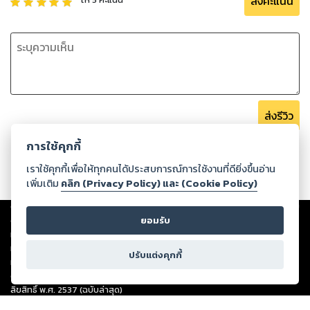
ส่งคะแนน
ส่งรีวิว
การใช้คุกกี้
เราใช้คุกกี้เพื่อให้ทุกคนได้ประสบการณ์การใช้งานที่ดียิ่งขึ้นอ่าน
เพิ่มเติม
คลิก (Privacy Policy) และ (Cookie Policy)
Copyright ©
2026
Storylog Co., Ltd. - สตอรี่ล็อกขอสงวนสิทธิ์ไม่รับผิดชอบ
ยอมรับ
ต่อผลงานหรือเนื้อหาใดที่อัปโหลดผ่านเว็บไซต์และปรากฏว่าละเมิดสิทธิใน
ทรัพย์สินทางปัญญาของบุคคลอื่นหรือขัดต่อกฎหมายและศีลธรรม ดังนั้น ผู้อ่าน
ทุกท่านโปรดใช้วิจารณญาณในการกลั่นกรองด้วยตนเอง และหากท่านพบว่าส่วน
ปรับแต่งคุกกี้
หนึ่งส่วนใดขัดต่อกฎหมายและศีลธรรม กรุณาแจ้งมายังบริษัท เพื่อทีมงานจะได้
ดำเนินการในทันที ทั้งนี้ ทางสตอรี่ล็อกขอสงวนลิขสิทธิ์ตามพระราชบัญญัติ
ลิขสิทธิ์ พ.ศ. 2537 (ฉบับล่าสุด)