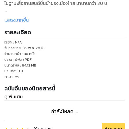
ในฐานะสื่อยานยนต์ชั้นนำของเมืองไทย มานานกว่า 30 ปี
"FORMULA" – Gratifying Substance for Car Lovers –
แสดงมากขึ้น
presents occurrences in the automotive circles all over
รายละเอียด
the world, road tests of the latest car models, etc. with
substance-packed, satisfying, bang up to date and
ISBN :
N/A
accurate contents. The magazine has gained popularity
วันวางขาย
:
25 พ.ค. 2026
and won trust as the leading printed auto media of
จำนวนหน้า
:
88
หน้า
ประเภทไฟล์
:
PDF
Thailand for more than 3 decades.
ขนาดไฟล์
:
64.12
MB
ประเทศ
:
TH
ภาษา
:
th
ฉบับอื่นของนิตยสารนี้
ดูเพิ่มเติม
กำลังโหลด ...
ให้
5
คะแนน