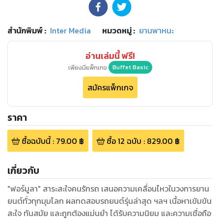
สำนักพิมพ์
:
Inter Media
หมวดหมู่
:
ยานพาหนะ
อ่านเล่มนี้ ฟรี!
เพียงมีแพ็กเกจ
Buffet Basic
สมัครแพ็กเกจ
ราคา
ซื้อฉบับนี้
:
79.00
฿
ซื้อ
12
ฉบับ
:
829.00
฿
เกี่ยวกับ
"ฟอร์มูลา" สาระสะใจคนรักรถ เสนอความเคลื่อนไหวในวงการยาน
ยนต์ทั่วทุกมุมโลก ผลทดสอบรถยนต์รุ่นล่าสุด ฯลฯ เนื้อหาเข้มข้น
สะใจ ทันสมัย และถูกต้องแม่นยำ ได้รับความนิยม และความเชื่อถือ