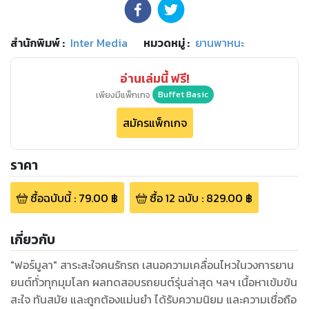
สำนักพิมพ์
:
Inter Media
หมวดหมู่
:
ยานพาหนะ
อ่านเล่มนี้ ฟรี!
เพียงมีแพ็กเกจ
Buffet Basic
สมัครแพ็กเกจ
ราคา
ซื้อฉบับนี้
:
79.00
฿
ซื้อ
12
ฉบับ
:
829.00
฿
เกี่ยวกับ
"ฟอร์มูลา" สาระสะใจคนรักรถ เสนอความเคลื่อนไหวในวงการยาน
ยนต์ทั่วทุกมุมโลก ผลทดสอบรถยนต์รุ่นล่าสุด ฯลฯ เนื้อหาเข้มข้น
สะใจ ทันสมัย และถูกต้องแม่นยำ ได้รับความนิยม และความเชื่อถือ