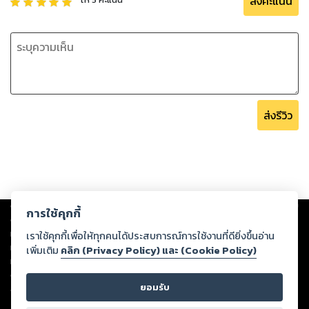
ส่งคะแนน
ส่งรีวิว
Copyright ©
2026
Storylog Co., Ltd. - สตอรี่ล็อกขอสงวนสิทธิ์ไม่รับผิดชอบ
การใช้คุกกี้
ต่อผลงานหรือเนื้อหาใดที่อัปโหลดผ่านเว็บไซต์และปรากฏว่าละเมิดสิทธิใน
ทรัพย์สินทางปัญญาของบุคคลอื่นหรือขัดต่อกฎหมายและศีลธรรม ดังนั้น ผู้อ่าน
เราใช้คุกกี้เพื่อให้ทุกคนได้ประสบการณ์การใช้งานที่ดียิ่งขึ้นอ่าน
ทุกท่านโปรดใช้วิจารณญาณในการกลั่นกรองด้วยตนเอง และหากท่านพบว่าส่วน
เพิ่มเติม
คลิก (Privacy Policy) และ (Cookie Policy)
หนึ่งส่วนใดขัดต่อกฎหมายและศีลธรรม กรุณาแจ้งมายังบริษัท เพื่อทีมงานจะได้
ดำเนินการในทันที ทั้งนี้ ทางสตอรี่ล็อกขอสงวนลิขสิทธิ์ตามพระราชบัญญัติ
ยอมรับ
ลิขสิทธิ์ พ.ศ. 2537 (ฉบับล่าสุด)