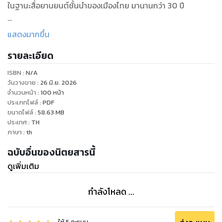
ในฐานะสื่อยานยนต์ชั้นนำของเมืองไทย มานานกว่า 30 ปี
"FORMULA" – Gratifying Substance for Car Lovers –
แสดงมากขึ้น
presents occurrences in the automotive circles all over
รายละเอียด
the world, road tests of the latest car models, etc. with
substance-packed, satisfying, bang up to date and
ISBN :
N/A
accurate contents. The magazine has gained popularity
วันวางขาย
:
26 มิ.ย. 2026
and won trust as the leading printed auto media of
จำนวนหน้า
:
100
หน้า
ประเภทไฟล์
:
PDF
Thailand for more than 3 decades.
ขนาดไฟล์
:
58.63
MB
ประเทศ
:
TH
ภาษา
:
th
ฉบับอื่นของนิตยสารนี้
ดูเพิ่มเติม
กำลังโหลด ...
ให้
5
คะแนน