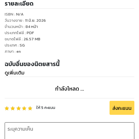
รายละเอียด
ISBN :
N/A
วันวางขาย
:
11 มิ.ย. 2026
จำนวนหน้า
:
84
หน้า
ประเภทไฟล์
:
PDF
ขนาดไฟล์
:
26.57
MB
ประเทศ
:
SG
ภาษา
:
en
ฉบับอื่นของนิตยสารนี้
ดูเพิ่มเติม
กำลังโหลด ...
ส่งคะแนน
ให้
5
คะแนน