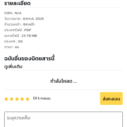
รายละเอียด
ISBN :
N/A
วันวางขาย
:
04 ก.ค. 2025
จำนวนหน้า
:
84
หน้า
ประเภทไฟล์
:
PDF
ขนาดไฟล์
:
23.78
MB
ประเทศ
:
SG
ภาษา
:
en
ฉบับอื่นของนิตยสารนี้
ดูเพิ่มเติม
กำลังโหลด ...
ส่งคะแนน
ให้
5
คะแนน