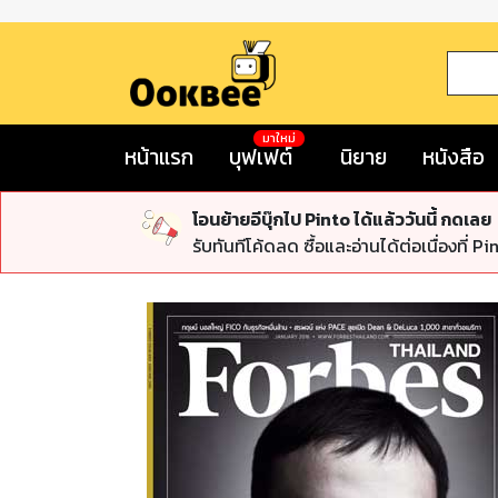
มาใหม่
หน้าแรก
บุฟเฟต์
นิยาย
หนังสือ
โอนย้ายอีบุ๊กไป Pinto ได้แล้ววันนี้ กดเลย
รับทันทีโค้ดลด ซื้อและอ่านได้ต่อเนื่องที่ Pi