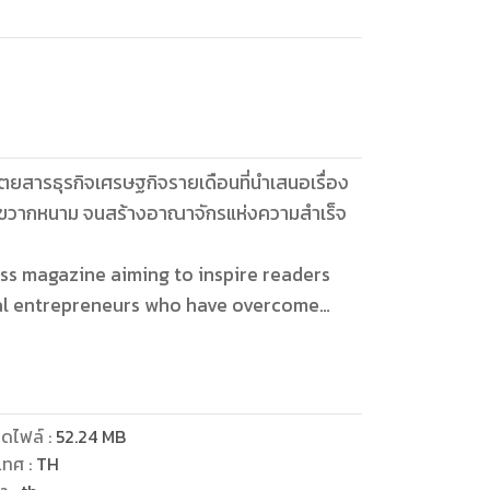
ตยสารธุรกิจเศรษฐกิจรายเดือนที่นำเสนอเรื่อง
ค ขวากหนาม จนสร้างอาณาจักรแห่งความสำเร็จ
ss magazine aiming to inspire readers
nal entrepreneurs who have overcome
ดไฟล์
:
52.24
MB
เทศ
:
TH