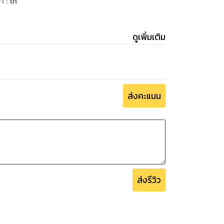
ษา
:
th
ดูเพิ่มเติม
ส่งคะแนน
ส่งรีวิว