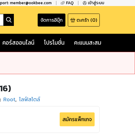
pport: member@ookbee.com
FAQ
เข้าสู่ระบบ
จัดการอีบุ๊ก
ตะกร้า
(
0
)
คอร์สออนไลน์
โปรโมชั่น
คะแนนสะสม
16)
:
Root
,
ไลฟ์สไตล์
สมัครแพ็กเกจ