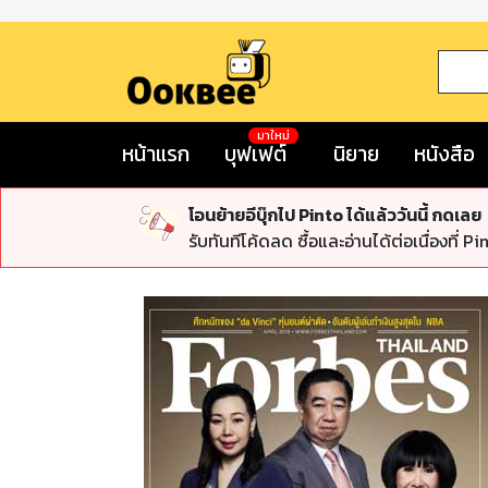
มาใหม่
หน้าแรก
บุฟเฟต์
นิยาย
หนังสือ
โอนย้ายอีบุ๊กไป Pinto ได้แล้ววันนี้ กดเลย
รับทันทีโค้ดลด ซื้อและอ่านได้ต่อเนื่องที่ Pi