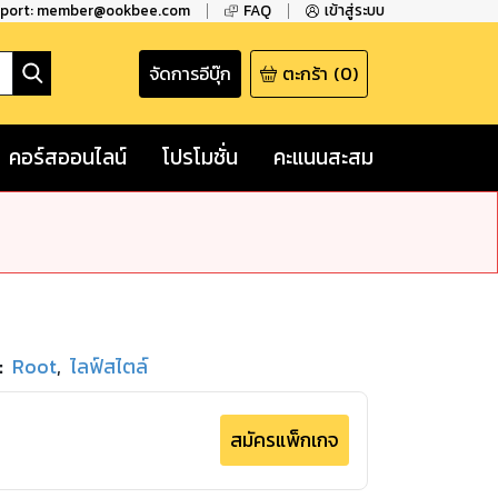
pport: member@ookbee.com
FAQ
เข้าสู่ระบบ
จัดการอีบุ๊ก
ตะกร้า
(
0
)
คอร์สออนไลน์
โปรโมชั่น
คะแนนสะสม
:
Root
,
ไลฟ์สไตล์
สมัครแพ็กเกจ