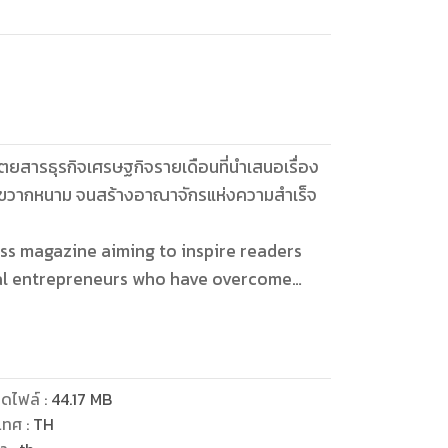
ตยสารธุรกิจเศรษฐกิจรายเดือนที่นำเสนอเรื่อง
ค ขวากหนาม จนสร้างอาณาจักรแห่งความสำเร็จ
ss magazine aiming to inspire readers
nal entrepreneurs who have overcome
ดไฟล์
:
44.17
MB
เทศ
:
TH