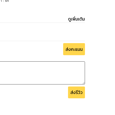
ษา
:
th
ดูเพิ่มเติม
ส่งคะแนน
ส่งรีวิว