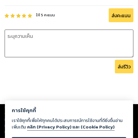
ส่งคะแนน
ให้
5
คะแนน
ส่งรีวิว
Copyright ©
2026
Storylog Co., Ltd. - สตอรี่ล็อกขอสงวนสิทธิ์ไม่รับผิดชอบ
การใช้คุกกี้
ต่อผลงานหรือเนื้อหาใดที่อัปโหลดผ่านเว็บไซต์และปรากฏว่าละเมิดสิทธิใน
ทรัพย์สินทางปัญญาของบุคคลอื่นหรือขัดต่อกฎหมายและศีลธรรม ดังนั้น ผู้อ่าน
เราใช้คุกกี้เพื่อให้ทุกคนได้ประสบการณ์การใช้งานที่ดียิ่งขึ้นอ่าน
ทุกท่านโปรดใช้วิจารณญาณในการกลั่นกรองด้วยตนเอง และหากท่านพบว่าส่วน
เพิ่มเติม
คลิก (Privacy Policy) และ (Cookie Policy)
หนึ่งส่วนใดขัดต่อกฎหมายและศีลธรรม กรุณาแจ้งมายังบริษัท เพื่อทีมงานจะได้
ดำเนินการในทันที ทั้งนี้ ทางสตอรี่ล็อกขอสงวนลิขสิทธิ์ตามพระราชบัญญัติ