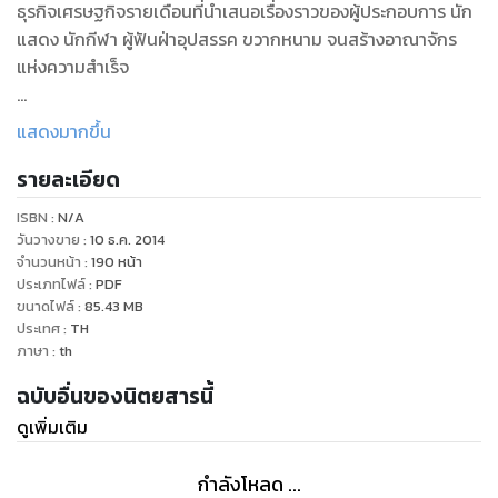
ธุรกิจเศรษฐกิจรายเดือนที่นำเสนอเรื่องราวของผู้ประกอบการ นัก
แสดง นักกีฬา ผู้ฟันฝ่าอุปสรรค ขวากหนาม จนสร้างอาณาจักร
แห่งความสำเร็จ
Forbes Thailand, a Thai-language monthly business
แสดงมากขึ้น
magazine aiming to inspire readers with adventurous
รายละเอียด
stories of Thai and international entrepreneurs who
have overcome challenges for business achievements.
ISBN :
N/A
วันวางขาย
:
10 ธ.ค. 2014
จำนวนหน้า
:
190
หน้า
ประเภทไฟล์
:
PDF
ขนาดไฟล์
:
85.43
MB
ประเทศ
:
TH
ภาษา
:
th
ฉบับอื่นของนิตยสารนี้
ดูเพิ่มเติม
กำลังโหลด ...