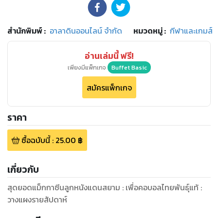
สำนักพิมพ์
:
อาลาดินออนไลน์ จำกัด
หมวดหมู่
:
กีฬาและเกมส์
อ่านเล่มนี้ ฟรี!
เพียงมีแพ็กเกจ
Buffet Basic
สมัครแพ็กเกจ
ราคา
ซื้อฉบับนี้
:
25.00
฿
เกี่ยวกับ
สุดยอดแม็กกาซีนลูกหนังแดนสยาม : เพื่อคอบอลไทยพันธุ์แท้ :
วางแผงรายสัปดาห์