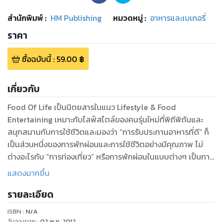
สำนักพิมพ์
:
HM Publishing
หมวดหมู่
:
อาหารและเบเกอรี่
ราคา
ซื้อฉบับนี้
:
59.00
฿
เกี่ยวกับ
Food Of Life เป็นนิตยสารในแนว Lifestyle & Food
Entertaining เหมาะกับไลฟ์สไตล์ของคนรุ่นใหม่ที่พิถีพิถันและ
สนุกสนานกับการใช้ชีวิตและมองว่า “การรับประทานอาหารที่ดี” ก็
เป็นส่วนหนึ่งของการพักผ่อนและการใช้ชีวิตอย่างมีคุณภาพ ไม่
ต่างอะไรกับ “การท่องเที่ยว” หรือการพักผ่อนในแบบต่างๆ เป็นการ
ใช้ชีวิตอย่างมีสไตล์ Enjoy Life และ Appreciate ในรสชาติของ
แสดงมากขึ้น
อาหาร
รายละเอียด
ISBN :
N/A
วันวางขาย
:
02 พ.ย. 2012