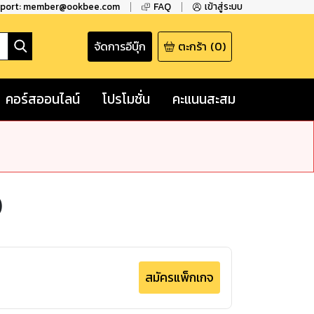
pport: member@ookbee.com
FAQ
เข้าสู่ระบบ
จัดการอีบุ๊ก
ตะกร้า
(
0
)
คอร์สออนไลน์
โปรโมชั่น
คะแนนสะสม
)
สมัครแพ็กเกจ