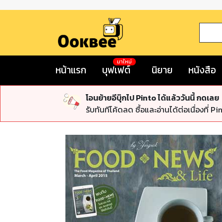
มาใหม่
หน้าแรก
บุฟเฟต์
นิยาย
หนังสือ
โอนย้ายอีบุ๊กไป Pinto ได้แล้ววันนี้ กดเลย
รับทันทีโค้ดลด ซื้อและอ่านได้ต่อเนื่องที่ Pi