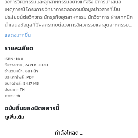
วงการวิศวกรรมและอุตสาหกรรมอย่างแท้จริง มีการนำเสนอ
เหตุการณ์ โครงการ วิทยาการตลอดจนข้อมูลข่าวสารที่เป็น
ประโยชน์ต่อวิศวกร นักธุรกิจอุตสาหกรรม นักวิชาการ ฝ่ายเทคนิค
นำเสนอข้อมูลที่มีผลกระทบต่อวงการวิศวกรรมและอุตสาหกรรม
ซึ่งผู้อ่านวารสาร “Engineering Today” ย่อมที่จะเป็นผู้ก้าวทันต่อ
แสดงมากขึ้น
ความรู้วิทยาการทันสมัยและเหตุการณ์สำคัญๆ
รายละเอียด
ISBN :
N/A
วันวางขาย
:
24 ต.ค. 2020
จำนวนหน้า
:
68
หน้า
ประเภทไฟล์
:
PDF
ขนาดไฟล์
:
54.17
MB
ประเทศ
:
TH
ภาษา
:
th
ฉบับอื่นของนิตยสารนี้
ดูเพิ่มเติม
กำลังโหลด ...