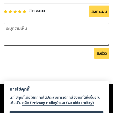
ส่งคะแนน
ให้
5
คะแนน
ส่งรีวิว
Copyright ©
2026
Storylog Co., Ltd. - สตอรี่ล็อกขอสงวนสิทธิ์ไม่รับผิดชอบ
การใช้คุกกี้
ต่อผลงานหรือเนื้อหาใดที่อัปโหลดผ่านเว็บไซต์และปรากฏว่าละเมิดสิทธิใน
ทรัพย์สินทางปัญญาของบุคคลอื่นหรือขัดต่อกฎหมายและศีลธรรม ดังนั้น ผู้อ่าน
เราใช้คุกกี้เพื่อให้ทุกคนได้ประสบการณ์การใช้งานที่ดียิ่งขึ้นอ่าน
ทุกท่านโปรดใช้วิจารณญาณในการกลั่นกรองด้วยตนเอง และหากท่านพบว่าส่วน
เพิ่มเติม
คลิก (Privacy Policy) และ (Cookie Policy)
หนึ่งส่วนใดขัดต่อกฎหมายและศีลธรรม กรุณาแจ้งมายังบริษัท เพื่อทีมงานจะได้
ดำเนินการในทันที ทั้งนี้ ทางสตอรี่ล็อกขอสงวนลิขสิทธิ์ตามพระราชบัญญัติ