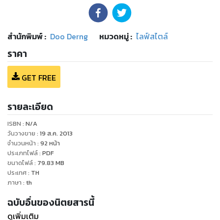
สำนักพิมพ์
:
Doo Derng
หมวดหมู่
:
ไลฟ์สไตล์
ราคา
GET FREE
รายละเอียด
ISBN :
N/A
วันวางขาย
:
19 ส.ค. 2013
จำนวนหน้า
:
92
หน้า
ประเภทไฟล์
:
PDF
ขนาดไฟล์
:
79.83
MB
ประเทศ
:
TH
ภาษา
:
th
ฉบับอื่นของนิตยสารนี้
ดูเพิ่มเติม