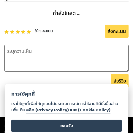
กำลังโหลด ...
ส่งคะแนน
ให้
5
คะแนน
ส่งรีวิว
การใช้คุกกี้
เราใช้คุกกี้เพื่อให้ทุกคนได้ประสบการณ์การใช้งานที่ดียิ่งขึ้นอ่าน
เพิ่มเติม
คลิก (Privacy Policy) และ (Cookie Policy)
Copyright ©
2026
Storylog Co., Ltd. - สตอรี่ล็อกขอสงวนสิทธิ์ไม่รับผิดชอบ
ต่อผลงานหรือเนื้อหาใดที่อัปโหลดผ่านเว็บไซต์และปรากฏว่าละเมิดสิทธิใน
ยอมรับ
ทรัพย์สินทางปัญญาของบุคคลอื่นหรือขัดต่อกฎหมายและศีลธรรม ดังนั้น ผู้อ่าน