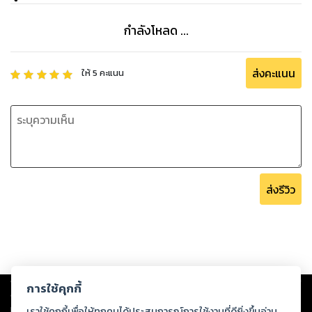
กำลังโหลด ...
ส่งคะแนน
ให้
5
คะแนน
ส่งรีวิว
Copyright ©
2026
Storylog Co., Ltd. - สตอรี่ล็อกขอสงวนสิทธิ์ไม่รับผิดชอบ
การใช้คุกกี้
ต่อผลงานหรือเนื้อหาใดที่อัปโหลดผ่านเว็บไซต์และปรากฏว่าละเมิดสิทธิใน
ทรัพย์สินทางปัญญาของบุคคลอื่นหรือขัดต่อกฎหมายและศีลธรรม ดังนั้น ผู้อ่าน
เราใช้คุกกี้เพื่อให้ทุกคนได้ประสบการณ์การใช้งานที่ดียิ่งขึ้นอ่าน