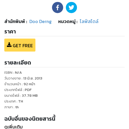
สำนักพิมพ์
:
Doo Derng
หมวดหมู่
:
ไลฟ์สไตล์
ราคา
GET FREE
รายละเอียด
ISBN :
N/A
วันวางขาย
:
13 มิ.ย. 2013
จำนวนหน้า
:
92
หน้า
ประเภทไฟล์
:
PDF
ขนาดไฟล์
:
37.78
MB
ประเทศ
:
TH
ภาษา
:
th
ฉบับอื่นของนิตยสารนี้
ดูเพิ่มเติม