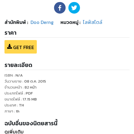
สำนักพิมพ์
:
Doo Derng
หมวดหมู่
:
ไลฟ์สไตล์
ราคา
GET FREE
รายละเอียด
ISBN :
N/A
วันวางขาย
:
08 ต.ค. 2015
จำนวนหน้า
:
82
หน้า
ประเภทไฟล์
:
PDF
ขนาดไฟล์
:
17.15
MB
ประเทศ
:
TH
ภาษา
:
th
ฉบับอื่นของนิตยสารนี้
ดูเพิ่มเติม