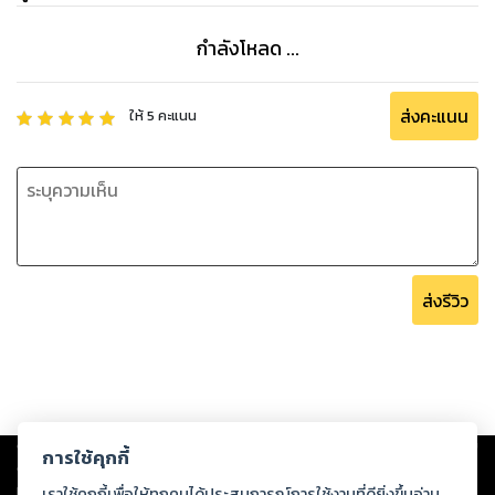
กำลังโหลด ...
ส่งคะแนน
ให้
5
คะแนน
ส่งรีวิว
Copyright ©
2026
Storylog Co., Ltd. - สตอรี่ล็อกขอสงวนสิทธิ์ไม่รับผิดชอบ
การใช้คุกกี้
ต่อผลงานหรือเนื้อหาใดที่อัปโหลดผ่านเว็บไซต์และปรากฏว่าละเมิดสิทธิใน
ทรัพย์สินทางปัญญาของบุคคลอื่นหรือขัดต่อกฎหมายและศีลธรรม ดังนั้น ผู้อ่าน
เราใช้คุกกี้เพื่อให้ทุกคนได้ประสบการณ์การใช้งานที่ดียิ่งขึ้นอ่าน