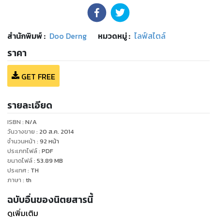
สำนักพิมพ์
:
Doo Derng
หมวดหมู่
:
ไลฟ์สไตล์
ราคา
GET FREE
รายละเอียด
ISBN :
N/A
วันวางขาย
:
20 ส.ค. 2014
จำนวนหน้า
:
92
หน้า
ประเภทไฟล์
:
PDF
ขนาดไฟล์
:
53.89
MB
ประเทศ
:
TH
ภาษา
:
th
ฉบับอื่นของนิตยสารนี้
ดูเพิ่มเติม