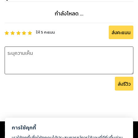
กำลังโหลด ...
ส่งคะแนน
ให้
5
คะแนน
ส่งรีวิว
Copyright ©
2026
Storylog Co., Ltd. - สตอรี่ล็อกขอสงวนสิทธิ์ไม่รับผิดชอบ
การใช้คุกกี้
ต่อผลงานหรือเนื้อหาใดที่อัปโหลดผ่านเว็บไซต์และปรากฏว่าละเมิดสิทธิใน
ทรัพย์สินทางปัญญาของบุคคลอื่นหรือขัดต่อกฎหมายและศีลธรรม ดังนั้น ผู้อ่าน
เราใช้คุกกี้เพื่อให้ทุกคนได้ประสบการณ์การใช้งานที่ดียิ่งขึ้นอ่าน