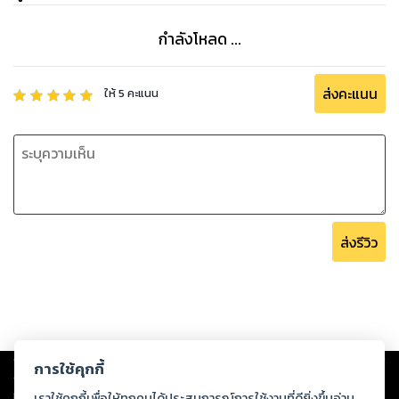
กำลังโหลด ...
ส่งคะแนน
ให้
5
คะแนน
ส่งรีวิว
Copyright ©
2026
Storylog Co., Ltd. - สตอรี่ล็อกขอสงวนสิทธิ์ไม่รับผิดชอบ
การใช้คุกกี้
ต่อผลงานหรือเนื้อหาใดที่อัปโหลดผ่านเว็บไซต์และปรากฏว่าละเมิดสิทธิใน
ทรัพย์สินทางปัญญาของบุคคลอื่นหรือขัดต่อกฎหมายและศีลธรรม ดังนั้น ผู้อ่าน
เราใช้คุกกี้เพื่อให้ทุกคนได้ประสบการณ์การใช้งานที่ดียิ่งขึ้นอ่าน