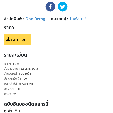
สำนักพิมพ์
:
Doo Derng
หมวดหมู่
:
ไลฟ์สไตล์
ราคา
GET FREE
รายละเอียด
ISBN :
N/A
วันวางขาย
:
22 ต.ค. 2013
จำนวนหน้า
:
92
หน้า
ประเภทไฟล์
:
PDF
ขนาดไฟล์
:
87.04
MB
ประเทศ
:
TH
ภาษา
:
th
ฉบับอื่นของนิตยสารนี้
ดูเพิ่มเติม