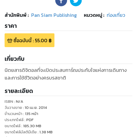
สำนักพิมพ์
:
Pan Siam Publishing
หมวดหมู่
:
ท่องเที่ยว
ราคา
ซื้อฉบับนี้
:
55.00
฿
เกี่ยวกับ
นิตยสารดิจิตอลที่จะเปิดประสบการ์ณประทับใจแห่งการเดินทาง
และการใช้ชีวิตอย่างครบรสชาติ
รายละเอียด
ISBN :
N/A
วันวางขาย
:
10 เม.ย. 2014
จำนวนหน้า
:
135
หน้า
ประเภทไฟล์
:
PDF
ขนาดไฟล์
:
185.30
MB
ขนาดไฟล์มัลติมีเดีย
:
1.38
MB