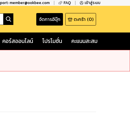
pport: member@ookbee.com
FAQ
เข้าสู่ระบบ
จัดการอีบุ๊ก
ตะกร้า
(
0
)
คอร์สออนไลน์
โปรโมชั่น
คะแนนสะสม