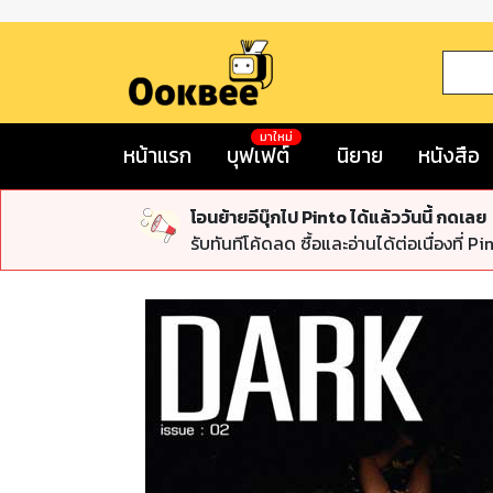
มาใหม่
หน้าแรก
บุฟเฟต์
นิยาย
หนังสือ
โอนย้ายอีบุ๊กไป Pinto ได้แล้ววันนี้ กดเลย
รับทันทีโค้ดลด ซื้อและอ่านได้ต่อเนื่องที่ Pi