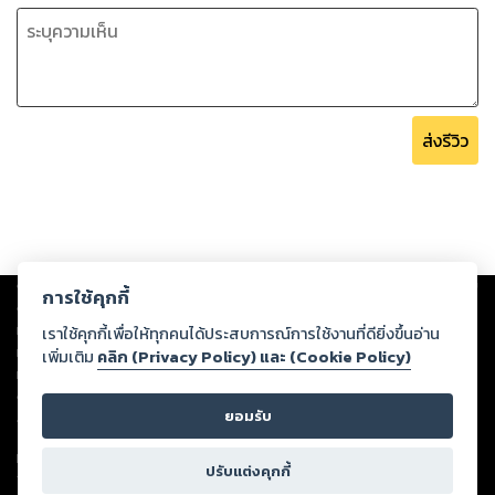
ส่งรีวิว
Copyright ©
2026
Storylog Co., Ltd. - สตอรี่ล็อกขอสงวนสิทธิ์ไม่รับผิดชอบ
การใช้คุกกี้
ต่อผลงานหรือเนื้อหาใดที่อัปโหลดผ่านเว็บไซต์และปรากฏว่าละเมิดสิทธิใน
ทรัพย์สินทางปัญญาของบุคคลอื่นหรือขัดต่อกฎหมายและศีลธรรม ดังนั้น ผู้อ่าน
เราใช้คุกกี้เพื่อให้ทุกคนได้ประสบการณ์การใช้งานที่ดียิ่งขึ้นอ่าน
ทุกท่านโปรดใช้วิจารณญาณในการกลั่นกรองด้วยตนเอง และหากท่านพบว่าส่วน
เพิ่มเติม
คลิก (Privacy Policy) และ (Cookie Policy)
หนึ่งส่วนใดขัดต่อกฎหมายและศีลธรรม กรุณาแจ้งมายังบริษัท เพื่อทีมงานจะได้
ดำเนินการในทันที ทั้งนี้ ทางสตอรี่ล็อกขอสงวนลิขสิทธิ์ตามพระราชบัญญัติ
ยอมรับ
ลิขสิทธิ์ พ.ศ. 2537 (ฉบับล่าสุด)
For support: member@ookbee.com
ปรับแต่งคุกกี้
Version
1.3.17