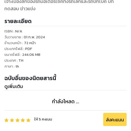
เจาะเบื้องลึกของรถมอเตอร์ไซค์ทั้งรถเล็กและรถบิ๊กไบค์ บท
ทดสอบ ข่าวแข่ง
รายละเอียด
ISBN :
N/A
วันวางขาย
:
01 ก.พ. 2024
จำนวนหน้า
:
72
หน้า
ประเภทไฟล์
:
PDF
ขนาดไฟล์
:
244.06
MB
ประเทศ
:
TH
ภาษา
:
th
ฉบับอื่นของนิตยสารนี้
ดูเพิ่มเติม
กำลังโหลด ...
ส่งคะแนน
ให้
5
คะแนน